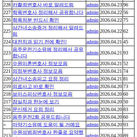
228
카촬죄변호사 바로 알려드림
admin
2026.04.23
96
227
학폭변호사 정리해서 공유합니다
admin
2026.04.22
56
226
학폭처분 반드시 확인
admin
2026.04.22
75
상간녀소송증거 정리해서 알려드
225
admin
2026.04.22
62
림
224
대전치과 읽기 전에 확인!
admin
2026.04.21
45
음주운전기소유예 정리해서 공유
223
admin
2026.04.21
93
합니다
222
수원이혼변호사 정보모음
admin
2026.04.21
52
221
의정부변호사 정보모음
admin
2026.04.21
74
220
상간녀소송피고 요점 정리
admin
2026.04.21
81
219
의료사고 바로 확인
admin
2026.04.20
73
218
보이스피싱변호사 정보모음
admin
2026.04.20
60
217
잠실치과 한눈에 보기
admin
2026.04.20
50
216
문신제거 요점 정리
admin
2026.04.20
83
215
음주운전2회 공유드립니다
admin
2026.04.20
60
»
마약기소유예 도움이 될 거예요
admin
2026.04.20
93
수원성범죄변호사 한줄로 요약했
213
admin
2026.04.20
89