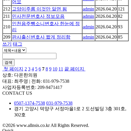
어요
212
고양이주름 이것만 알면 됨
admin
2026.04.20
121
211
민사전문변호사 정보모음
admin
2026.04.20
82
인천음주뺑소니변호사 한눈에 정
210
admin
2026.04.20
93
리
209
판사출신변호사 짧게 정리함
admin
2026.04.20
85
쓰기
태그
검색
첫 페이지
2
3
4
5
6
7
8
9
10
11
끝 페이지
상호: 다온한의원
대표: 최주영 | 전화: 031-979-7538
사업자등록번호: 209-9471417
CONTACT US
0507-1374-7538
031-979-7538
경기 고양시 덕양구 서정마을1로 2 도선빌딩 3층 301호,
302호
©2026 www.allnsis.co.kr All Rights Reserved.
Quick