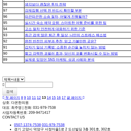
98
생각보다 괜찮은 투자 전략
97
강제집행 선택 전 반드시 확인할 부분
96
따끈따끈한 소송 절차, 어떻게 진행될까?
95
실시간 숙소 예약 요령: 스마트한 여행 준비를 위한 팁
94
고소 절차 안전하게 대응하기 위한 기준
93
최근 검색 많은 퇴근 후 일상, 나만의 스트레스 해소법
92
완전 반전인 피부과 추천, 믿고 가볼만한 곳은?
91
갑자기 일상 기록법: 소중한 순간을 놓치지 않는 방법
90
짧고 강력한 코필러 효과, 당신의 코를 변화시킬 수 있는 방법
89
실제로 있었던 SNS 마케팅: 성공 사례와 분석
검색
첫 페이지
8
9
10
11
12
13
14
15
16
17
끝 페이지
상호: 다온한의원
대표: 최주영 | 전화: 031-979-7538
사업자등록번호: 209-9471417
CONTACT US
0507-1374-7538
031-979-7538
경기 고양시 덕양구 서정마을1로 2 도선빌딩 3층 301호, 302호