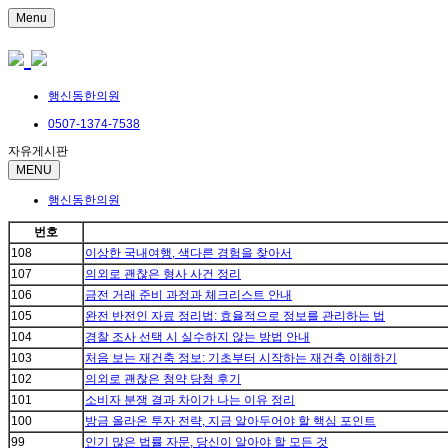
Menu
행신동한의원
0507-1374-7538
자유게시판
MENU
행신동한의원
번호
108
이상한 국내여행, 색다른 경험을 찾아서
107
의외로 괜찮은 형사 사건 정리
106
금전 거래 준비 과정과 체크리스트 안내
105
완전 반전인 자료 정리법: 효율적으로 정보를 관리하는 법
104
경찰 조사 선택 시 실수하지 않는 방법 안내
103
처음 보는 재건축 정보: 기초부터 시작하는 재건축 이해하기
102
의외로 괜찮은 청약 당첨 후기
101
소비자 분쟁 결과 차이가 나는 이유 정리
100
방금 올라온 투자 전략, 지금 알아두어야 할 핵심 포인트
99
인기 많은 법률 자문, 당신이 알아야 할 모든 것