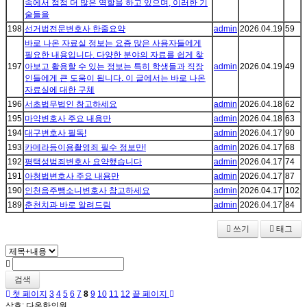
속에서 점점 더 많은 역할을 하고 있으며, 이러한 기
술들을
198
선거법전문변호사 한줄요약
admin
2026.04.19
59
바로 나온 자료실 정보는 요즘 많은 사용자들에게
필요한 내용입니다. 다양한 분야의 자료를 쉽게 찾
197
아보고 활용할 수 있는 정보는 특히 학생들과 직장
admin
2026.04.19
49
인들에게 큰 도움이 됩니다. 이 글에서는 바로 나온
자료실에 대한 구체
196
서초법무법인 참고하세요
admin
2026.04.18
62
195
마약변호사 주요 내용만
admin
2026.04.18
63
194
대구변호사 필독!
admin
2026.04.17
90
193
카메라등이용촬영죄 필수 정보만!
admin
2026.04.17
68
192
평택성범죄변호사 요약했습니다
admin
2026.04.17
74
191
아청법변호사 주요 내용만
admin
2026.04.17
87
190
인천음주뺑소니변호사 참고하세요
admin
2026.04.17
102
189
춘천치과 바로 알려드림
admin
2026.04.17
84
쓰기
태그
검색
첫 페이지
3
4
5
6
7
8
9
10
11
12
끝 페이지
상호: 다온한의원