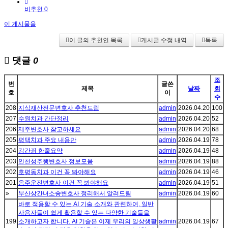
비추천 0
이 게시물을
이 글의 추천인 목록
게시글 수정 내역
목록
댓글
0
조
번
글쓴
제목
날짜
회
호
이
수
208
지식재산전문변호사 추천드림
admin
2026.04.20
100
207
수원치과 간단정리
admin
2026.04.20
52
206
제주변호사 참고하세요
admin
2026.04.20
68
205
평택치과 주요 내용만
admin
2026.04.19
78
204
강간죄 한줄요약
admin
2026.04.19
48
203
인천성추행변호사 정보모음
admin
2026.04.19
88
202
호평동치과 이건 꼭 봐야해요
admin
2026.04.19
46
201
음주운전변호사 이건 꼭 봐야해요
admin
2026.04.19
51
»
부산상간녀소송변호사 정리해서 알려드림
admin
2026.04.19
60
바로 적용할 수 있는 AI 기술 소개와 관련하여, 일반
사용자들이 쉽게 활용할 수 있는 다양한 기술들을
199
소개하고자 합니다. AI 기술은 이제 우리의 일상생활
admin
2026.04.19
67