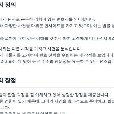
의 정의
서 판사로 근무한 경험이 있는 변호사를 의미합니다.
해 다양한 사건을 다뤄본 인사이트를 가지고 있으며, 이는 법률
 절차에 대한 깊은 이해를 갖추게 하여 고객에게 더 나은 서비스
와는 다른 시각을 가지고 사건을 분석합니다.
게 다룰지를 고려하며 변호 전략을 수립하는 데 강점을 보입니다
준비하는 데 있어 높은 수준의 전문성을 요구할 수 있는 요소입
의 장점
과 판결 과정을 잘 이해하고 있어 상당한 장점을 제공합니다.
한 경험이 있기 때문에, 고객의 사건을 효과적으로 준비하고, 필
니다.
을 결정짓는 데 중요한 역할을 합니다.