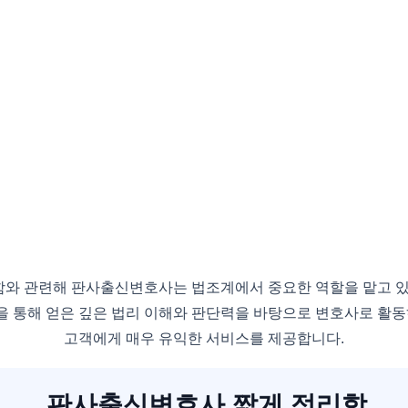
와 관련해 판사출신변호사는 법조계에서 중요한 역할을 맡고 있
 통해 얻은 깊은 법리 이해와 판단력을 바탕으로 변호사로 활동
고객에게 매우 유익한 서비스를 제공합니다.
판사출신변호사 짧게 정리함