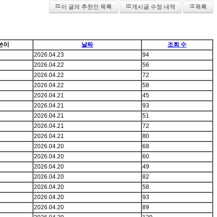
이 글의 추천인 목록
게시글 수정 내역
목록
쓴이
날짜
조회 수
2026.04.23
94
2026.04.22
56
2026.04.22
72
2026.04.22
58
2026.04.21
45
2026.04.21
93
2026.04.21
51
2026.04.21
72
2026.04.21
80
2026.04.20
68
2026.04.20
60
2026.04.20
49
2026.04.20
82
2026.04.20
58
2026.04.20
93
2026.04.20
89