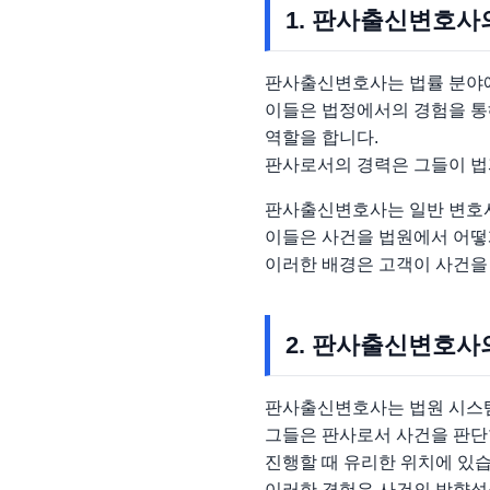
1. 판사출신변호사
판사출신변호사는 법률 분야에
이들은 법정에서의 경험을 통
역할을 합니다.
판사로서의 경력은 그들이 법과
판사출신변호사는 일반 변호사
이들은 사건을 법원에서 어떻
이러한 배경은 고객이 사건을 
2. 판사출신변호사
판사출신변호사는 법원 시스템
그들은 판사로서 사건을 판단
진행할 때 유리한 위치에 있습
이러한 경험은 사건의 방향성