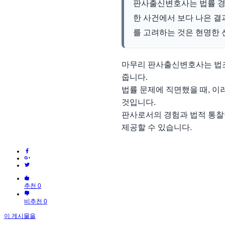
판사출신변호사는 법률 경
한 사건에서 보다 나은 결
를 고려하는 것은 현명한 
마무리 판사출신변호사는 법조
줍니다.
법률 문제에 직면했을 때, 이
것입니다.
판사로서의 경험과 법적 통찰
제공할 수 있습니다.
추천 0
비추천 0
이 게시물을