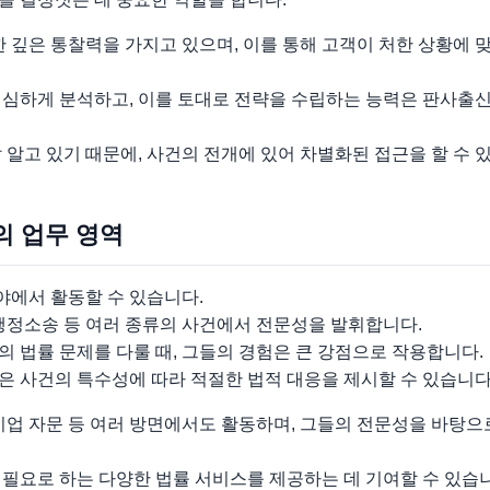
한 깊은 통찰력을 가지고 있으며, 이를 통해 고객이 처한 상황에
세심하게 분석하고, 이를 토대로 전략을 수립하는 능력은 판사출신
 알고 있기 때문에, 사건의 전개에 있어 차별화된 접근을 할 수 
의 업무 영역
에서 활동할 수 있습니다.
행정소송 등 여러 종류의 사건에서 전문성을 발휘합니다.
 법률 문제를 다룰 때, 그들의 경험은 큰 강점으로 작용합니다.
은 사건의 특수성에 따라 적절한 법적 대응을 제시할 수 있습니다
기업 자문 등 여러 방면에서도 활동하며, 그들의 전문성을 바탕으
필요로 하는 다양한 법률 서비스를 제공하는 데 기여할 수 있습