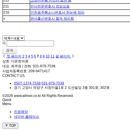
212
고양이주름 이것만 알면 됨
211
민사전문변호사 정보모음
210
인천음주뺑소니변호사 한눈에 정리
»
판사출신변호사 짧게 정리함
검색
첫 페이지
2
3
4
5
6
7
8
9
10
11
끝 페이지
상호: 다온한의원
대표: 최주영 | 전화: 031-979-7538
사업자등록번호: 209-9471417
CONTACT US
0507-1374-7538
031-979-7538
경기 고양시 덕양구 서정마을1로 2 도선빌딩 3층 301호, 302호
©2026 www.allnsis.co.kr All Rights Reserved.
Quick
Menu
진료예약
네이버 플레이스
TOP