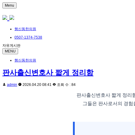
Menu
행신동한의원
0507-1374-7538
자유게시판
MENU
행신동한의원
판사출신변호사 짧게 정리함
admin
2026.04.20 08:41
조회 수 : 84
판사출신변호사 짧게 정리함
그들은 판사로서의 경험을