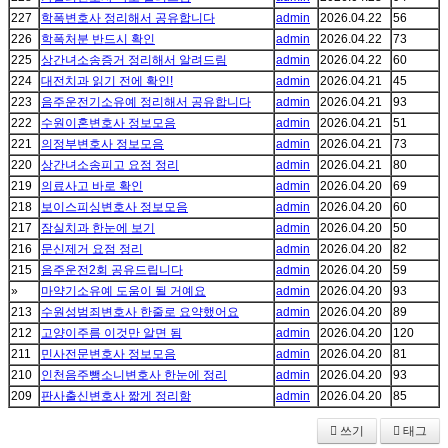
227
학폭변호사 정리해서 공유합니다
admin
2026.04.22
56
226
학폭처분 반드시 확인
admin
2026.04.22
73
225
상간녀소송증거 정리해서 알려드림
admin
2026.04.22
60
224
대전치과 읽기 전에 확인!
admin
2026.04.21
45
223
음주운전기소유예 정리해서 공유합니다
admin
2026.04.21
93
222
수원이혼변호사 정보모음
admin
2026.04.21
51
221
의정부변호사 정보모음
admin
2026.04.21
73
220
상간녀소송피고 요점 정리
admin
2026.04.21
80
219
의료사고 바로 확인
admin
2026.04.20
69
218
보이스피싱변호사 정보모음
admin
2026.04.20
60
217
잠실치과 한눈에 보기
admin
2026.04.20
50
216
문신제거 요점 정리
admin
2026.04.20
82
215
음주운전2회 공유드립니다
admin
2026.04.20
59
»
마약기소유예 도움이 될 거예요
admin
2026.04.20
93
213
수원성범죄변호사 한줄로 요약했어요
admin
2026.04.20
89
212
고양이주름 이것만 알면 됨
admin
2026.04.20
120
211
민사전문변호사 정보모음
admin
2026.04.20
81
210
인천음주뺑소니변호사 한눈에 정리
admin
2026.04.20
93
209
판사출신변호사 짧게 정리함
admin
2026.04.20
85
쓰기
태그