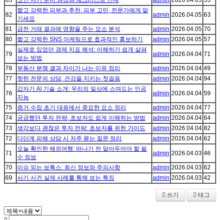
83
코인 사기 준비 과정과 체크리스트 안내
admin
2026.04.05
55
짧고 강력한 피부과 추천: 피부 고민, 전문가에게 맡
82
admin
2026.04.05
63
기세요
81
금전 거래 결과에 영향을 주는 요소 분석
admin
2026.04.05
70
80
짧고 강력한 SNS 마케팅으로 효과적인 홍보하기
admin
2026.04.05
57
실제로 있었던 경제 지표 해석: 이해하기 쉽게 살펴
79
admin
2026.04.04
71
보는 방법
78
부동산 분쟁 결과 차이가 나는 이유 정리
admin
2026.04.04
49
77
핫한 전문의 상담, 건강을 지키는 첫걸음
admin
2026.04.04
94
갑자기 AI 기술 소개: 우리의 일상에 스며드는 인공
76
admin
2026.04.04
59
지능
75
증거 수집 초기 대응에서 중요한 요소 정리
admin
2026.04.04
77
74
궁금했던 투자 전략, 초보자도 쉽게 이해하는 방법
admin
2026.04.04
64
73
생각보다 괜찮은 투자 전략: 초보자를 위한 가이드
admin
2026.04.04
82
72
다단계 피해 상담 시 자주 묻는 질문 정리
admin
2026.04.04
62
오늘 확인한 해외여행: 떠나기 전 알아두어야 할 필
71
admin
2026.04.03
46
수 정보
70
이슈 되는 보톡스: 최신 정보와 주의사항
admin
2026.04.03
62
69
사기 사건 실제 사례를 통해 보는 특징
admin
2026.04.03
42
쓰기
태그