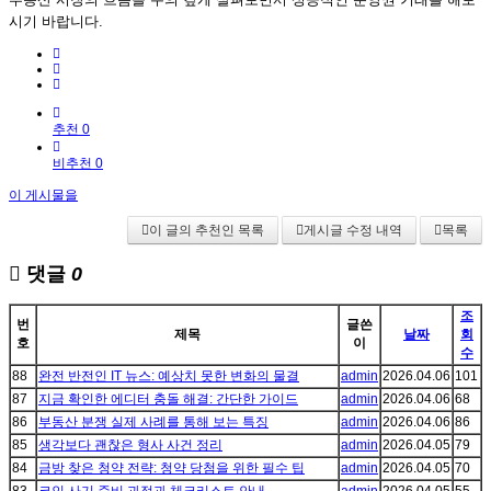
시기 바랍니다.
추천 0
비추천 0
이 게시물을
이 글의 추천인 목록
게시글 수정 내역
목록
댓글
0
조
번
글쓴
제목
날짜
회
호
이
수
88
완전 반전인 IT 뉴스: 예상치 못한 변화의 물결
admin
2026.04.06
101
87
지금 확인한 에디터 충돌 해결: 간단한 가이드
admin
2026.04.06
68
86
부동산 분쟁 실제 사례를 통해 보는 특징
admin
2026.04.06
86
85
생각보다 괜찮은 형사 사건 정리
admin
2026.04.05
79
84
금방 찾은 청약 전략: 청약 당첨을 위한 필수 팁
admin
2026.04.05
70