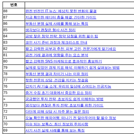
번호
88
완전 반전인 IT 뉴스: 예상치 못한 변화의 물결
87
지금 확인한 에디터 충돌 해결: 간단한 가이드
86
부동산 분쟁 실제 사례를 통해 보는 특징
85
생각보다 괜찮은 형사 사건 정리
84
금방 찾은 청약 전략: 청약 당첨을 위한 필수 팁
83
코인 사기 준비 과정과 체크리스트 안내
82
짧고 강력한 피부과 추천: 피부 고민, 전문가에게 맡기세요
81
금전 거래 결과에 영향을 주는 요소 분석
80
짧고 강력한 SNS 마케팅으로 효과적인 홍보하기
79
실제로 있었던 경제 지표 해석: 이해하기 쉽게 살펴보는 방법
78
부동산 분쟁 결과 차이가 나는 이유 정리
77
핫한 전문의 상담, 건강을 지키는 첫걸음
76
갑자기 AI 기술 소개: 우리의 일상에 스며드는 인공지능
75
증거 수집 초기 대응에서 중요한 요소 정리
»
궁금했던 투자 전략, 초보자도 쉽게 이해하는 방법
73
생각보다 괜찮은 투자 전략: 초보자를 위한 가이드
72
다단계 피해 상담 시 자주 묻는 질문 정리
71
오늘 확인한 해외여행: 떠나기 전 알아두어야 할 필수 정보
70
이슈 되는 보톡스: 최신 정보와 주의사항
69
사기 사건 실제 사례를 통해 보는 특징