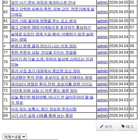
83
코인 사기 준비 과정과 체크리스트 안내
admin
2026.04.05
55
짧고 강력한 피부과 추천: 피부 고민, 전문가에게 맡
82
admin
2026.04.05
63
기세요
81
금전 거래 결과에 영향을 주는 요소 분석
admin
2026.04.05
70
80
짧고 강력한 SNS 마케팅으로 효과적인 홍보하기
admin
2026.04.05
57
실제로 있었던 경제 지표 해석: 이해하기 쉽게 살펴
79
admin
2026.04.04
71
보는 방법
»
부동산 분쟁 결과 차이가 나는 이유 정리
admin
2026.04.04
49
77
핫한 전문의 상담, 건강을 지키는 첫걸음
admin
2026.04.04
95
갑자기 AI 기술 소개: 우리의 일상에 스며드는 인공
76
admin
2026.04.04
59
지능
75
증거 수집 초기 대응에서 중요한 요소 정리
admin
2026.04.04
78
74
궁금했던 투자 전략, 초보자도 쉽게 이해하는 방법
admin
2026.04.04
64
73
생각보다 괜찮은 투자 전략: 초보자를 위한 가이드
admin
2026.04.04
82
72
다단계 피해 상담 시 자주 묻는 질문 정리
admin
2026.04.04
62
오늘 확인한 해외여행: 떠나기 전 알아두어야 할 필
71
admin
2026.04.03
47
수 정보
70
이슈 되는 보톡스: 최신 정보와 주의사항
admin
2026.04.03
62
69
사기 사건 실제 사례를 통해 보는 특징
admin
2026.04.03
42
쓰기
태그